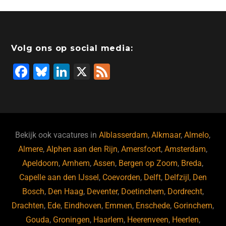
Volg ons op social media:
F
Bl
Li
X
F
a
u
n
e
c
e
k
e
e
s
e
d
b
ky
dI
Bekijk ook vacatures in
Alblasserdam
,
Alkmaar
,
Almelo
,
o
n
Almere
,
Alphen aan den Rijn
,
Amersfoort
,
Amsterdam
,
Apeldoorn
,
Arnhem
,
Assen
,
Bergen op Zoom
,
Breda
,
o
Capelle aan den IJssel
,
Coevorden
,
Delft
,
Delfzijl
,
Den
k
Bosch
,
Den Haag
,
Deventer
,
Doetinchem
,
Dordrecht
,
Drachten
,
Ede
,
Eindhoven
,
Emmen
,
Enschede
,
Gorinchem
,
Gouda
,
Groningen
,
Haarlem
,
Heerenveen
,
Heerlen
,