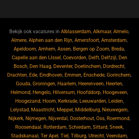
a
u
n
e
c
e
k
e
e
s
e
d
b
ky
dI
Bekijk ook vacatures in
Alblasserdam
,
Alkmaar
,
Almelo
,
o
n
Almere
,
Alphen aan den Rijn
,
Amersfoort
,
Amsterdam
,
Apeldoorn
,
Arnhem
,
Assen
,
Bergen op Zoom
,
Breda
,
o
Capelle aan den IJssel
,
Coevorden
,
Delft
,
Delfzijl
,
Den
k
Bosch
,
Den Haag
,
Deventer
,
Doetinchem
,
Dordrecht
,
Drachten
,
Ede
,
Eindhoven
,
Emmen
,
Enschede
,
Gorinchem
,
Gouda
,
Groningen
,
Haarlem
,
Heerenveen
,
Heerlen
,
Helmond
,
Hengelo
,
Hilversum
,
Hoofddorp
,
Hoogeveen
,
Hoogezand
,
Hoorn
,
Kerkrade
,
Leeuwarden
,
Leiden
,
Lelystad
,
Maastricht
,
Meppel
,
Middelburg
,
Nieuwegein
,
Nijkerk
,
Nijmegen
,
Nijverdal
,
Oosterhout
,
Oss
,
Roermond
,
Roosendaal
,
Rotterdam
,
Schiedam
,
Sittard
,
Sneek
,
Stadskanaal
,
Ter Apel
,
Tiel
,
Tilburg
,
Utrecht
,
Veendam
,