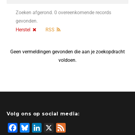
Zoeken afgerond. 0 overeenkomende records
gevonden.
Herstel
RSS
Geen vermeldingen gevonden die aan je zoekopdracht
voldoen.
Volg ons op social media:
F
Bl
Li
X
F