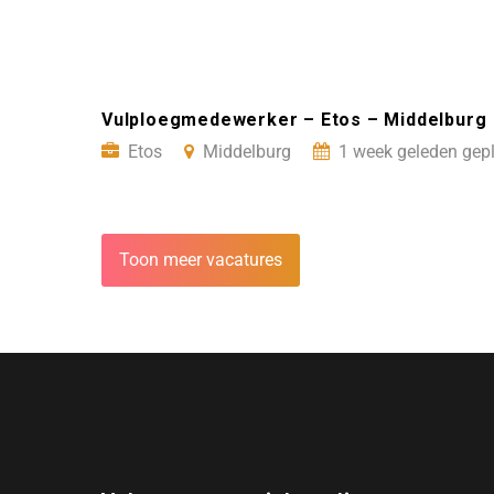
Vulploegmedewerker – Etos – Middelburg
Etos
Middelburg
1 week geleden gepl
Toon meer vacatures