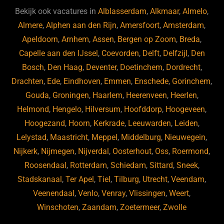
b
ky
dI
Bekijk ook vacatures in
Alblasserdam
,
Alkmaar
,
Almelo
,
o
n
Almere
,
Alphen aan den Rijn
,
Amersfoort
,
Amsterdam
,
Apeldoorn
,
Arnhem
,
Assen
,
Bergen op Zoom
,
Breda
,
o
Capelle aan den IJssel
,
Coevorden
,
Delft
,
Delfzijl
,
Den
k
Bosch
,
Den Haag
,
Deventer
,
Doetinchem
,
Dordrecht
,
Drachten
,
Ede
,
Eindhoven
,
Emmen
,
Enschede
,
Gorinchem
,
Gouda
,
Groningen
,
Haarlem
,
Heerenveen
,
Heerlen
,
Helmond
,
Hengelo
,
Hilversum
,
Hoofddorp
,
Hoogeveen
,
Hoogezand
,
Hoorn
,
Kerkrade
,
Leeuwarden
,
Leiden
,
Lelystad
,
Maastricht
,
Meppel
,
Middelburg
,
Nieuwegein
,
Nijkerk
,
Nijmegen
,
Nijverdal
,
Oosterhout
,
Oss
,
Roermond
,
Roosendaal
,
Rotterdam
,
Schiedam
,
Sittard
,
Sneek
,
Stadskanaal
,
Ter Apel
,
Tiel
,
Tilburg
,
Utrecht
,
Veendam
,
Veenendaal
,
Venlo
,
Venray
,
Vlissingen
,
Weert
,
Winschoten
,
Zaandam
,
Zoetermeer
,
Zwolle