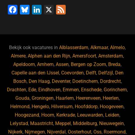
F
Bl
Li
X
F
a
u
n
e
c
e
k
e
e
s
e
d
b
ky
dI
Bekijk ook vacatures in
Alblasserdam
,
Alkmaar
,
Almelo
,
o
n
Almere
,
Alphen aan den Rijn
,
Amersfoort
,
Amsterdam
,
Apeldoorn
,
Arnhem
,
Assen
,
Bergen op Zoom
,
Breda
,
o
Capelle aan den IJssel
,
Coevorden
,
Delft
,
Delfzijl
,
Den
k
Bosch
,
Den Haag
,
Deventer
,
Doetinchem
,
Dordrecht
,
Drachten
,
Ede
,
Eindhoven
,
Emmen
,
Enschede
,
Gorinchem
,
Gouda
,
Groningen
,
Haarlem
,
Heerenveen
,
Heerlen
,
Helmond
,
Hengelo
,
Hilversum
,
Hoofddorp
,
Hoogeveen
,
Hoogezand
,
Hoorn
,
Kerkrade
,
Leeuwarden
,
Leiden
,
Lelystad
,
Maastricht
,
Meppel
,
Middelburg
,
Nieuwegein
,
Nijkerk
,
Nijmegen
,
Nijverdal
,
Oosterhout
,
Oss
,
Roermond
,