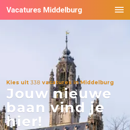
Vacatures Middelburg
Vacatures per bedrijf
Kies uit
338
vacatures in Middelburg
Jouw nieuwe
baan vind je
hier!