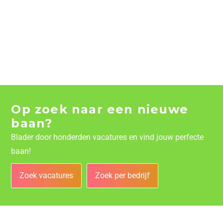
Op zoek naar een nieuwe
baan?
Blader door honderden vacatures en vind jouw perfecte
baan!
Zoek vacatures
Zoek per bedrijf