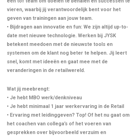
een tof team om doelen te behalen en successen te
vieren, waarbij jij verantwoordelijk bent voor het
geven van trainingen aan jouw team.
•
Bijdragen aan innovatie en fun:
We zijn altijd up-to-
date met nieuwe technologie. Werken bij JYSK
betekent meedoen met de nieuwste tools en
systemen om de klant nog beter te helpen. Jij leert
snel, komt met ideeën en gaat mee met de
veranderingen in de retailwereld.
Wat jij meebrengt:
• Je hebt
MBO werk/denkniveau
• Je hebt minimaal
1 jaar werkervaring in de Retail
•
Ervaring met leidinggeven?
Top! Of het nu gaat om
het coachen van collega’s of het voeren van
gesprekken over bijvoorbeeld verzuim en