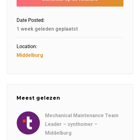
o
n
o
s
p
o
n
p
Date Posted:
k
1 week geleden geplaatst
Location:
Middelburg
Meest gelezen
Mechanical Maintenance Team
Leader – synthomer –
Middelburg