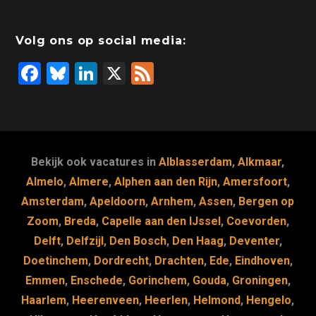
Volg ons op social media:
F
Bl
Li
X
F
a
u
n
e
c
e
k
e
e
s
e
d
b
k
dI
Bekijk ook vacatures in
Alblasserdam
,
Alkmaar
,
o
y
n
Almelo
,
Almere
,
Alphen aan den Rijn
,
Amersfoort
,
Amsterdam
,
Apeldoorn
,
Arnhem
,
Assen
,
Bergen op
o
Zoom
,
Breda
,
Capelle aan den IJssel
,
Coevorden
,
k
Delft
,
Delfzijl
,
Den Bosch
,
Den Haag
,
Deventer
,
Doetinchem
,
Dordrecht
,
Drachten
,
Ede
,
Eindhoven
,
Emmen
,
Enschede
,
Gorinchem
,
Gouda
,
Groningen
,
Haarlem
,
Heerenveen
,
Heerlen
,
Helmond
,
Hengelo
,