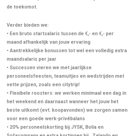
de toekomst.
Verder bieden we:
• Een bruto startsalaris tussen de
€,- en €,-
per
maand afhankelijk van jouw ervaring
• Aantrekkelijke bonussen tot wel
een volledig extra
maandsalaris per jaar
• Successen vieren we met
jaarlijkse
personeelsfeesten
, teamuitjes en
wedstrijden
met
vette prijzen, zoals een
citytrip
! ️
• Flexibele roosters: we werken minimaal een dag in
het weekend en daarnaast wanneer het jouw het
beste uitkomt (evt. koopavonden) we zorgen samen
voor een goede werk-privébalans
• 20%
personeelskorting
bij JYSK, Bolia en
Sofacompany en extra kortingen bij , Zalando en