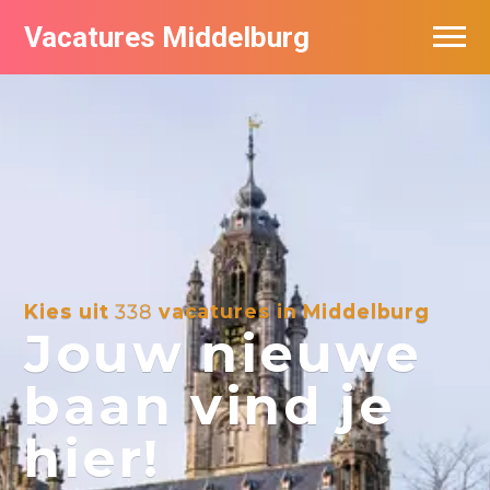
Vacatures Middelburg
Vacatures per bedrijf
Kies uit
338
vacatures in Middelburg
Jouw nieuwe
baan vind je
hier!