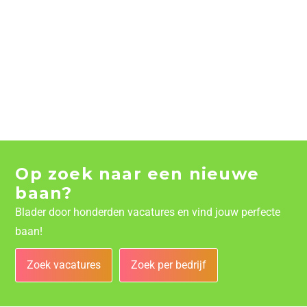
Op zoek naar een nieuwe
baan?
Blader door honderden vacatures en vind jouw perfecte
baan!
Zoek vacatures
Zoek per bedrijf