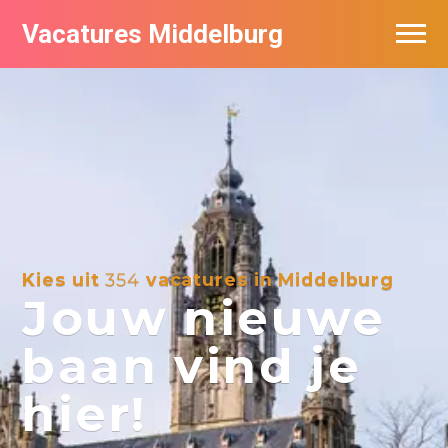
Vacatures Middelburg
Vacatures per bedrijf
Kies uit
354
vacatures in Middelburg
Jouw nieuwe
baan vind je
hier!