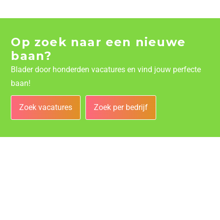
Op zoek naar een nieuwe
baan?
Blader door honderden vacatures en vind jouw perfecte
baan!
Zoek vacatures
Zoek per bedrijf