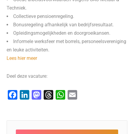
Techniek.
Collectieve pensioenregeling.
Bonusregeling afhankelijk van bedrijfsresultaat.
Opleidingsmogelijkheden en doorgroeikansen.
Informele werksfeer met borrels, personeelsvereniging
en leuke activiteiten.
Lees hier meer
Deel deze vacature:
F
Li
M
T
W
E
a
n
a
hr
h
m
c
k
st
e
at
ai
e
e
o
a
s
l
b
dI
d
d
A