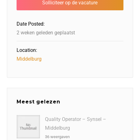
o
n
o
s
p
o
n
p
Date Posted:
k
2 weken geleden geplaatst
Location:
Middelburg
Meest gelezen
Quality Operator – Synsel –
Middelburg
36 weergaven