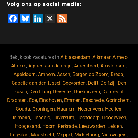
Volg ons op social media:
F
Bl
Li
X
F
a
u
n
e
c
e
k
e
e
s
e
d
b
ky
dI
Bekijk ook vacatures in
Alblasserdam
,
Alkmaar
,
Almelo
,
o
n
Almere
,
Alphen aan den Rijn
,
Amersfoort
,
Amsterdam
,
Apeldoorn
,
Arnhem
,
Assen
,
Bergen op Zoom
,
Breda
,
o
Capelle aan den IJssel
,
Coevorden
,
Delft
,
Delfzijl
,
Den
k
Bosch
,
Den Haag
,
Deventer
,
Doetinchem
,
Dordrecht
,
Drachten
,
Ede
,
Eindhoven
,
Emmen
,
Enschede
,
Gorinchem
,
Gouda
,
Groningen
,
Haarlem
,
Heerenveen
,
Heerlen
,
Helmond
,
Hengelo
,
Hilversum
,
Hoofddorp
,
Hoogeveen
,
Hoogezand
,
Hoorn
,
Kerkrade
,
Leeuwarden
,
Leiden
,
Lelystad
,
Maastricht
,
Meppel
,
Middelburg
,
Nieuwegein
,