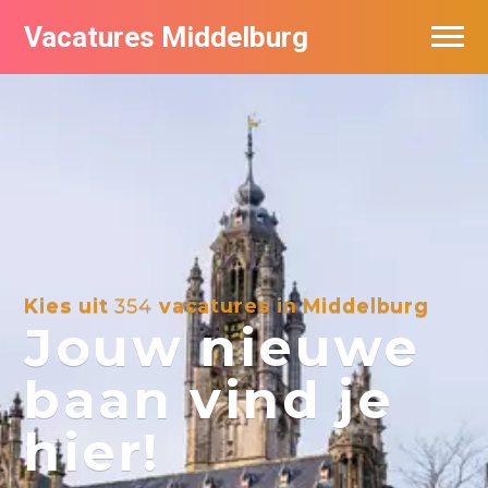
Vacatures Middelburg
Vacatures per bedrijf
Kies uit
354
vacatures in Middelburg
Jouw nieuwe
baan vind je
hier!