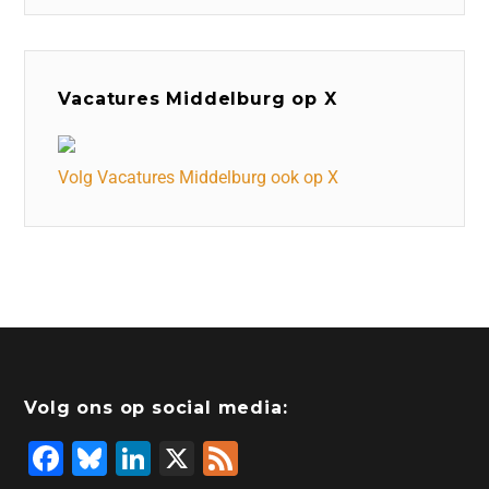
Vacatures Middelburg op X
Volg Vacatures Middelburg ook op X
Volg ons op social media:
F
Bl
Li
X
F