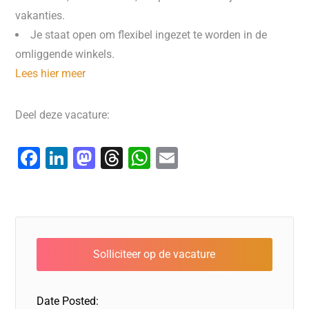
vakanties.
Je staat open om flexibel ingezet te worden in de
omliggende winkels.
Lees hier meer
Deel deze vacature:
F
Li
M
T
W
E
a
n
a
hr
h
m
c
k
st
e
at
ai
e
e
o
a
s
l
b
dI
d
d
A
o
n
o
s
p
o
n
p
Date Posted: