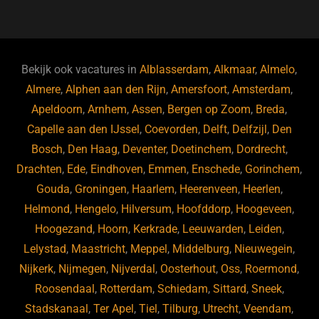
a
u
n
e
c
e
k
e
e
s
e
d
b
ky
dI
Bekijk ook vacatures in
Alblasserdam
,
Alkmaar
,
Almelo
,
o
n
Almere
,
Alphen aan den Rijn
,
Amersfoort
,
Amsterdam
,
Apeldoorn
,
Arnhem
,
Assen
,
Bergen op Zoom
,
Breda
,
o
Capelle aan den IJssel
,
Coevorden
,
Delft
,
Delfzijl
,
Den
k
Bosch
,
Den Haag
,
Deventer
,
Doetinchem
,
Dordrecht
,
Drachten
,
Ede
,
Eindhoven
,
Emmen
,
Enschede
,
Gorinchem
,
Gouda
,
Groningen
,
Haarlem
,
Heerenveen
,
Heerlen
,
Helmond
,
Hengelo
,
Hilversum
,
Hoofddorp
,
Hoogeveen
,
Hoogezand
,
Hoorn
,
Kerkrade
,
Leeuwarden
,
Leiden
,
Lelystad
,
Maastricht
,
Meppel
,
Middelburg
,
Nieuwegein
,
Nijkerk
,
Nijmegen
,
Nijverdal
,
Oosterhout
,
Oss
,
Roermond
,
Roosendaal
,
Rotterdam
,
Schiedam
,
Sittard
,
Sneek
,
Stadskanaal
,
Ter Apel
,
Tiel
,
Tilburg
,
Utrecht
,
Veendam
,