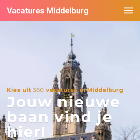
Vacatures Middelburg
Vacatures per bedrijf
Kies uit
380
vacatures in Middelburg
Jouw nieuwe
baan vind je
hier!