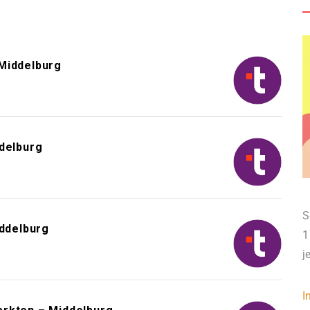
Middelburg
ddelburg
S
ddelburg
1
j
I