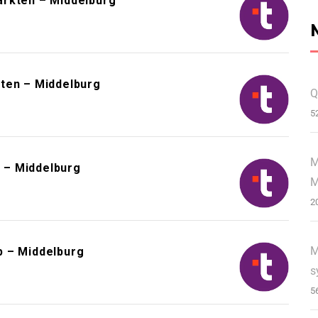
arkten – Middelburg
ten – Middelburg
Q
5
M
 – Middelburg
M
2
M
p – Middelburg
s
5