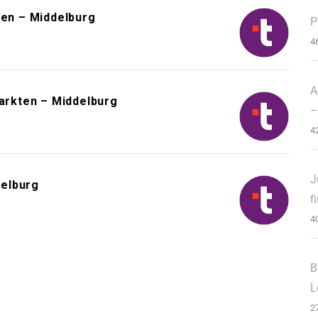
en – Middelburg
P
4
A
rkten – Middelburg
–
4
J
delburg
f
4
B
L
2