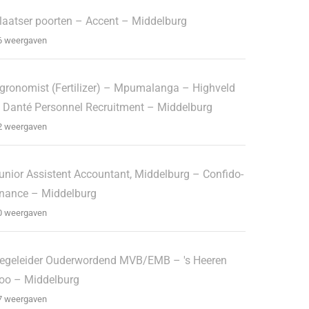
laatser poorten – Accent – Middelburg
6 weergaven
gronomist (Fertilizer) – Mpumalanga – Highveld
 Danté Personnel Recruitment – Middelburg
2 weergaven
unior Assistent Accountant, Middelburg – Confido-
inance – Middelburg
0 weergaven
egeleider Ouderwordend MVB/EMB – 's Heeren
oo – Middelburg
7 weergaven