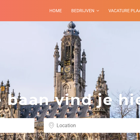
HOME
BEDRIJVEN
VACATURE PLA
rg
baan vind je hie