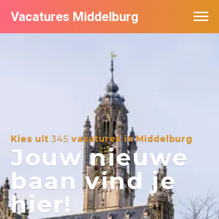
Vacatures Middelburg
Vacatures per bedrijf
Kies uit
345
vacatures in Middelburg
Jouw nieuwe
baan vind je
hier!