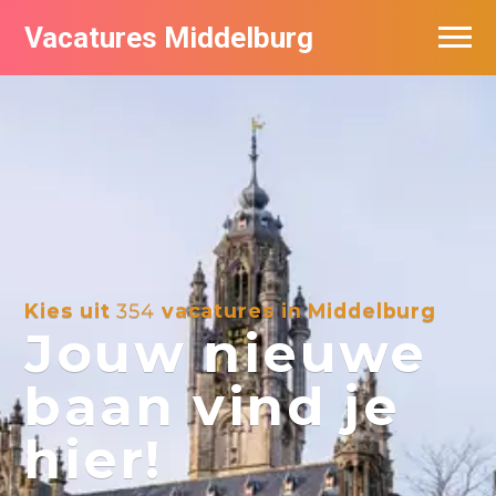
Vacatures Middelburg
Vacatures per bedrijf
Kies uit
354
vacatures in Middelburg
Jouw nieuwe
baan vind je
hier!