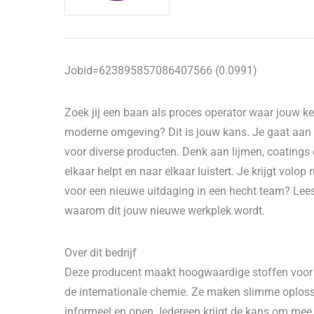
Jobid=623895857086407566 (0.0991)
Zoek jij een baan als proces operator waar jouw ken
moderne omgeving? Dit is jouw kans. Je gaat aan d
voor diverse producten. Denk aan lijmen, coatings
elkaar helpt en naar elkaar luistert. Je krijgt volop 
voor een nieuwe uitdaging in een hecht team? Lees
waarom dit jouw nieuwe werkplek wordt.
Over dit bedrijf
Deze producent maakt hoogwaardige stoffen voor de
de internationale chemie. Ze maken slimme oplossi
informeel en open. Iedereen krijgt de kans om mee