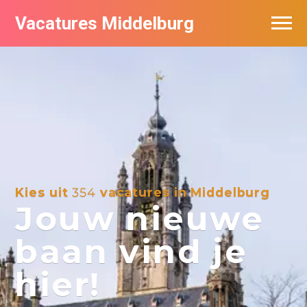
Vacatures Middelburg
Vacatures per bedrijf
Kies uit
354
vacatures in Middelburg
Jouw nieuwe
baan vind je
hier!