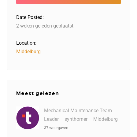
o
I
d
d
A
o
n
o
s
p
Date Posted:
k
n
p
2 weken geleden geplaatst
Location:
Middelburg
Meest gelezen
Mechanical Maintenance Team
Leader – synthomer – Middelburg
37 weergaven