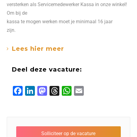
versterken als Servicemedewerker Kassa in onze winkel!
Om bij de
kassa te mogen werken moet je minimaal 16 jaar
zijn.
Lees hier meer
Deel deze vacature:
F
Li
M
T
W
E
a
n
a
h
h
m
c
k
s
r
a
ai
e
e
t
e
t
l
b
d
o
a
s