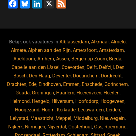
F
Bl
Li
X
F
a
u
n
e
c
e
k
e
e
s
e
d
b
ky
dI
Bekijk ook vacatures in
Alblasserdam
,
Alkmaar
,
Almelo
,
o
n
Almere
,
Alphen aan den Rijn
,
Amersfoort
,
Amsterdam
,
Apeldoorn
,
Arnhem
,
Assen
,
Bergen op Zoom
,
Breda
,
o
Capelle aan den IJssel
,
Coevorden
,
Delft
,
Delfzijl
,
Den
k
Bosch
,
Den Haag
,
Deventer
,
Doetinchem
,
Dordrecht
,
Drachten
,
Ede
,
Eindhoven
,
Emmen
,
Enschede
,
Gorinchem
,
Gouda
,
Groningen
,
Haarlem
,
Heerenveen
,
Heerlen
,
Helmond
,
Hengelo
,
Hilversum
,
Hoofddorp
,
Hoogeveen
,
Hoogezand
,
Hoorn
,
Kerkrade
,
Leeuwarden
,
Leiden
,
Lelystad
,
Maastricht
,
Meppel
,
Middelburg
,
Nieuwegein
,
Nijkerk
,
Nijmegen
,
Nijverdal
,
Oosterhout
,
Oss
,
Roermond
,
Roosendaal
,
Rotterdam
,
Schiedam
,
Sittard
,
Sneek
,