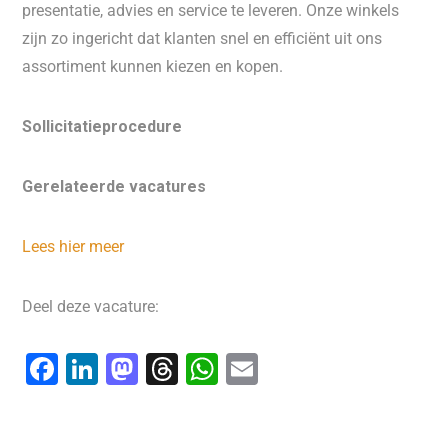
presentatie, advies en service te leveren. Onze winkels
zijn zo ingericht dat klanten snel en efficiënt uit ons
assortiment kunnen kiezen en kopen.
Sollicitatieprocedure
Gerelateerde vacatures
Lees hier meer
Deel deze vacature:
F
Li
M
T
W
E
a
n
a
hr
h
m
c
k
st
e
at
ai