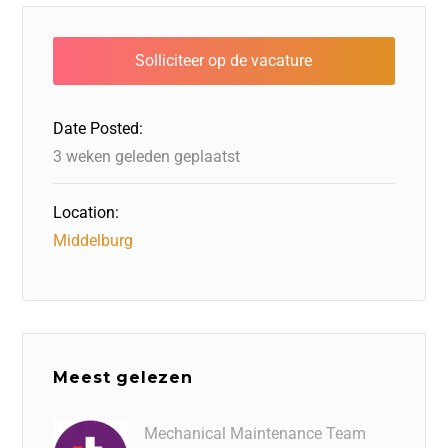
e
e
o
a
s
l
b
dI
d
d
A
o
n
o
s
p
o
n
p
Date Posted:
k
3 weken geleden geplaatst
Location:
Middelburg
Meest gelezen
Mechanical Maintenance Team