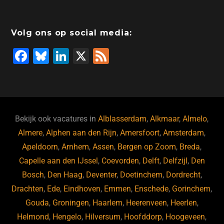
Volg ons op social media:
F
Bl
Li
X
F
a
u
n
e
c
e
k
e
e
s
e
d
b
ky
dI
Bekijk ook vacatures in
Alblasserdam
,
Alkmaar
,
Almelo
,
o
n
Almere
,
Alphen aan den Rijn
,
Amersfoort
,
Amsterdam
,
Apeldoorn
,
Arnhem
,
Assen
,
Bergen op Zoom
,
Breda
,
o
Capelle aan den IJssel
,
Coevorden
,
Delft
,
Delfzijl
,
Den
k
Bosch
,
Den Haag
,
Deventer
,
Doetinchem
,
Dordrecht
,
Drachten
,
Ede
,
Eindhoven
,
Emmen
,
Enschede
,
Gorinchem
,
Gouda
,
Groningen
,
Haarlem
,
Heerenveen
,
Heerlen
,
Helmond
,
Hengelo
,
Hilversum
,
Hoofddorp
,
Hoogeveen
,