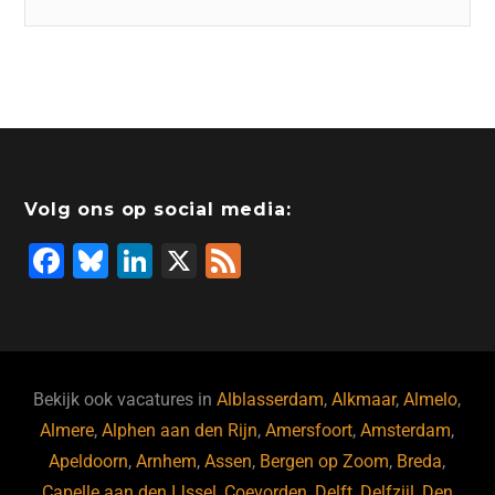
Volg ons op social media:
F
Bl
Li
X
F
a
u
n
e
c
e
k
e
e
s
e
d
b
ky
dI
Bekijk ook vacatures in
Alblasserdam
,
Alkmaar
,
Almelo
,
o
n
Almere
,
Alphen aan den Rijn
,
Amersfoort
,
Amsterdam
,
Apeldoorn
,
Arnhem
,
Assen
,
Bergen op Zoom
,
Breda
,
o
Capelle aan den IJssel
,
Coevorden
,
Delft
,
Delfzijl
,
Den