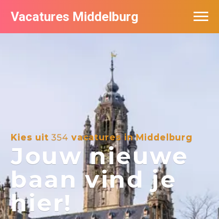
Vacatures Middelburg
Vacatures per bedrijf
Kies uit
354
vacatures in Middelburg
Jouw nieuwe
baan vind je
hier!