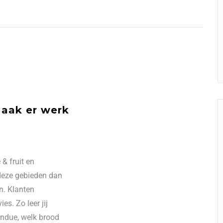
aak er werk
& fruit en
 deze gebieden dan
en. Klanten
s. Zo leer jij
ondue, welk brood